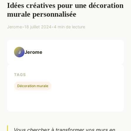
Idées créatives pour une décoration
murale personnalisée
Jerome
•
18 juillet 2024
•
4 min de lecture
Jerome
J
TAGS
Décoration murale
Vous cherchez à transformer vos murs en