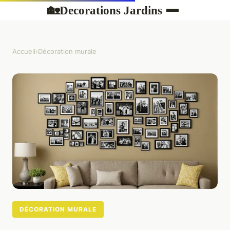
Decorations Jardins
🏡
Accueil
›
Décoration murale
DÉCORATION MURALE